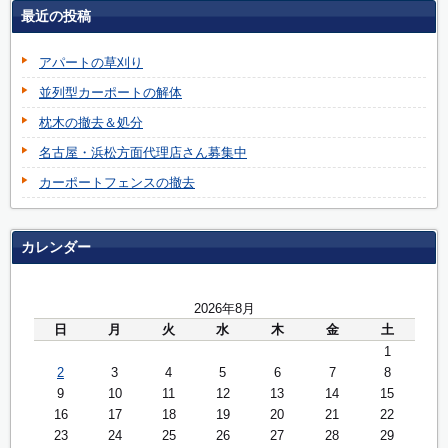
最近の投稿
アパートの草刈り
並列型カーポートの解体
枕木の撤去＆処分
名古屋・浜松方面代理店さん募集中
カーポートフェンスの撤去
カレンダー
2026年8月
日
月
火
水
木
金
土
1
2
3
4
5
6
7
8
9
10
11
12
13
14
15
16
17
18
19
20
21
22
23
24
25
26
27
28
29