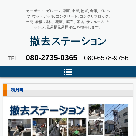
カーポート, ガレージ, 車庫, 小屋, 物置, 倉庫, プレハ
ブ, ウッドデッキ, コンクリート, コンクリブロック,
土間, 看板, 樹木、花壇、庭石、家具, サンルーム, キ
ッチン, 風呂桶風呂桶 etc.. を撤去します。
撤去ステーション カーポート,
080-2735-0365
080-6578-9756
TEL.
車庫, プレハブ, ウッドデッキ, コ
ンクリブロック, 看板, 花壇 etc..
を撤去します。
積丹町