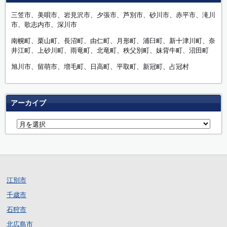
三笠市、美唄市、岩見沢市、夕張市、芦別市、砂川市、赤平市、滝川
市、歌志内市、深川市
南幌町、栗山町、長沼町、由仁町、月形町、浦臼町、新十津川町、奈
井江町、上砂川町、雨竜町、北竜町、秩父別町、妹背牛町、沼田町
旭川市、留萌市、増毛町、日高町、平取町、新冠町、占冠村
アーカイブ
江別市
千歳市
石狩市
北広島市