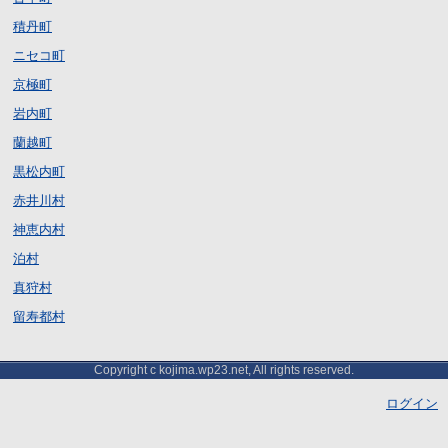
積丹町
ニセコ町
京極町
岩内町
蘭越町
黒松内町
赤井川村
神恵内村
泊村
真狩村
留寿都村
Copyright c kojima.wp23.net, All rights reserved.
ログイン