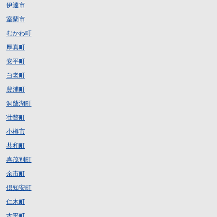
伊達市
室蘭市
むかわ町
厚真町
安平町
白老町
豊浦町
洞爺湖町
壮瞥町
小樽市
共和町
喜茂別町
余市町
倶知安町
仁木町
古平町