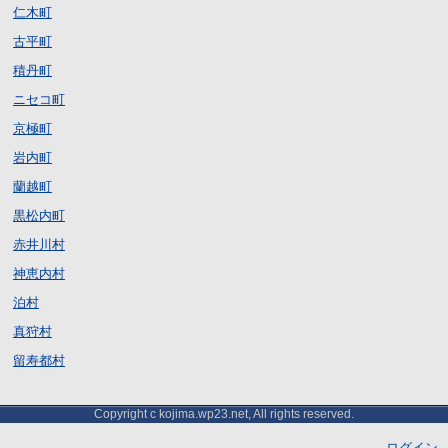
仁木町
古平町
積丹町
ニセコ町
京極町
岩内町
蘭越町
黒松内町
赤井川村
神恵内村
泊村
真狩村
留寿都村
Copyright c kojima.wp23.net, All rights reserved.
ログイン