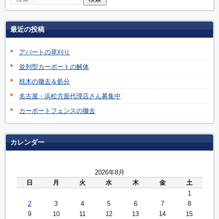
最近の投稿
アパートの草刈り
並列型カーポートの解体
枕木の撤去＆処分
名古屋・浜松方面代理店さん募集中
カーポートフェンスの撤去
カレンダー
2026年8月
日
月
火
水
木
金
土
1
2
3
4
5
6
7
8
9
10
11
12
13
14
15