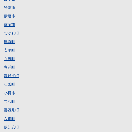
登別市
伊達市
室蘭市
むかわ町
厚真町
安平町
白老町
豊浦町
洞爺湖町
壮瞥町
小樽市
共和町
喜茂別町
余市町
倶知安町