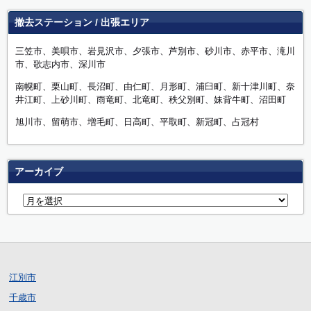
撤去ステーション / 出張エリア
三笠市、美唄市、岩見沢市、夕張市、芦別市、砂川市、赤平市、滝川
市、歌志内市、深川市
南幌町、栗山町、長沼町、由仁町、月形町、浦臼町、新十津川町、奈
井江町、上砂川町、雨竜町、北竜町、秩父別町、妹背牛町、沼田町
旭川市、留萌市、増毛町、日高町、平取町、新冠町、占冠村
アーカイブ
江別市
千歳市