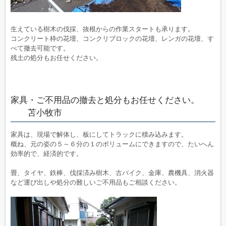
生えている樹木の伐採、抜根からの作業スタートも承ります。
コンクリート枠の花壇、コンクリブロックの花壇、レンガの花壇、す
べて撤去可能です。
残土の処分もお任せください。
家具・ご不用品の撤去と処分もお任せください。
苫小牧市
家具は、現場で解体し、板にしてトラックに積み込みます。
概ね、元の姿の５～６分の１のボリュームにできますので、たいへん
効率的で、経済的です。
畳、タイヤ、鉄棒、伐採済み樹木、古バイク、金庫、農機具、消火器
など運び出しや処分の難しいご不用品もご相談ください。