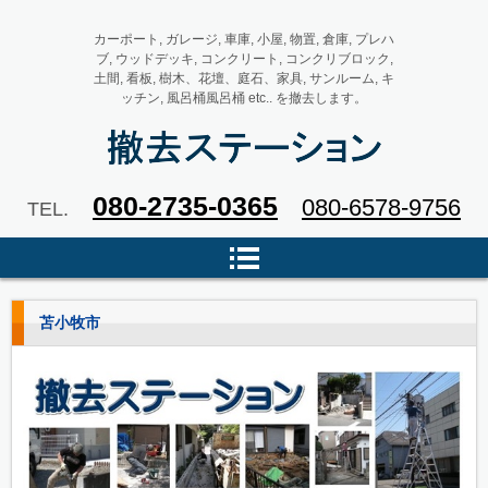
カーポート, ガレージ, 車庫, 小屋, 物置, 倉庫, プレハ
ブ, ウッドデッキ, コンクリート, コンクリブロック,
土間, 看板, 樹木、花壇、庭石、家具, サンルーム, キ
ッチン, 風呂桶風呂桶 etc.. を撤去します。
撤去ステーション カーポート,
080-2735-0365
080-6578-9756
TEL.
車庫, プレハブ, ウッドデッキ, コ
ンクリブロック, 看板, 花壇 etc..
を撤去します。
苫小牧市