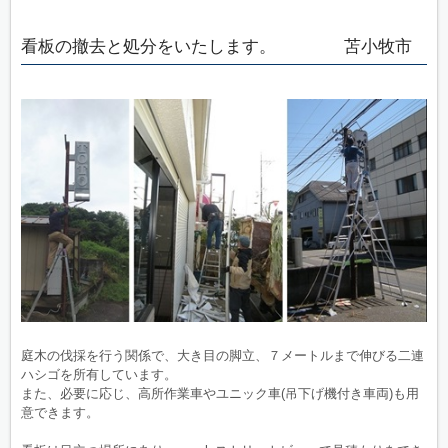
看板の撤去と処分をいたします。 苫小牧市
庭木の伐採を行う関係で、大き目の脚立、７メートルまで伸びる二連
ハシゴを所有しています。
また、必要に応じ、高所作業車やユニック車(吊下げ機付き車両)も用
意できます。